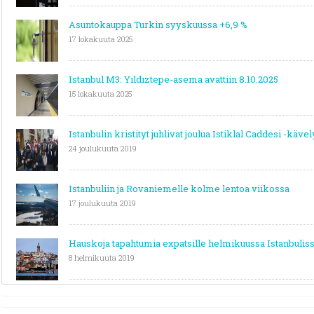
Asuntokauppa Turkin syyskuussa +6,9 %
17 lokakuuta 2025
Istanbul M3: Yıldıztepe-asema avattiin 8.10.2025
15 lokakuuta 2025
Istanbulin kristityt juhlivat joulua Istiklal Caddesi -käve
24 joulukuuta 2019
Istanbuliin ja Rovaniemelle kolme lentoa viikossa
17 joulukuuta 2019
Hauskoja tapahtumia expatsille helmikuussa Istanbulis
8 helmikuuta 2019