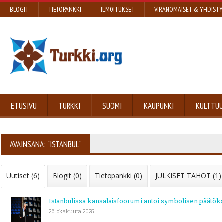
BLOGIT
TIETOPANKKI
ILMOITUKSET
VIRANOMAISET & YHDIST
ETUSIVU
TURKKI
SUOMI
KAUPUNKI
KULTTUU
AVAINSANA: "ISTANBUL"
Uutiset (6)
Blogit (0)
Tietopankki (0)
JULKISET TAHOT (1)
Istanbulissa kansalaisfoorumi antoi symbolisen päätök
26 lokakuuta 2025