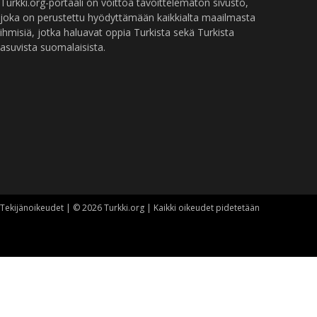
Turkki.org-portaali on voittoa tavoittelematon sivusto,
joka on perustettu hyödyttämään kaikkialta maailmasta
ihmisiä, jotka haluavat oppia Turkista sekä Turkista
asuvista suomalaisista.
Tekijänoikeudet | © 2026 Turkki.org | Kaikki oikeudet pidetetään