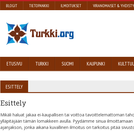
BLOGIT
TIETOPANKKI
ILMOITUKSET
VIRANOMAISET & YHDIST
ETUSIVU
TURKKI
SUOMI
KAUPUNKI
KULTTUU
ESITTELY
Esittely
Mikäli haluat jakaa ei-kaupallisen tai voittoa tavoittelemattoman taho
ylläpitäjään tämän lomakkeen avulla. Pyydämme sinua ilmoittamaan 
ajanjakson, jonka aikana kuvallinen ilmoitus on tarkoitus pitää sivusto