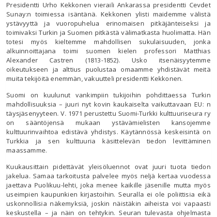
Presidentti Urho Kekkonen vieraili Ankarassa presidentti Cevdet
Sunay:n toimiessa isäntänä. Kekkonen ylisti maidemme välistä
ystävyyttä ja vuoropuhelua erinomaisen pitkäjänteiseksi ja
toimivaksi Turkin ja Suomen pitkästä välimatkasta huolimatta. Hän
totesi myös kieltemme mahdollisen sukulaisuuden, jonka
alkuinnoittajana toimi suomen kielen professori Matthias
Alexander Castren (1813-1852). Usko itsenäisyytemme
oikeutukseen ja alttius puolustaa omaamme yhdistävät meitä
muita tekijöitä enemmän, vakuutteli presidentti Kekkonen.
Suomi on kuulunut vankimpiin tukijoihin pohdittaessa Turkin
mahdollisuuksia – juuri nyt kovin kaukaiselta vaikuttavaan EU: n
täysjäsenyyteen. V. 1971 perustettu Suomi-Turkki kulttuuriseura ry
on sääntöjensä mukaan ystävämielisten kansojemme
kulttuurinvaihtoa edistävä yhdistys. Käytännössä keskeisintä on
Turkkia ja sen kulttuuria käsittelevän tiedon levittäminen
maassamme.
Kuukausittain pidettävät yleisöluennot ovat juuri tuota tiedon
jakelua. Samaa tarkoitusta palvelee myös neljä kertaa vuodessa
jaettava Puolikuu-lehti, joka menee kaikille jäsenille mutta myös
useimpien kaupunkien kirjastoihin. Seuralla ei ole poliittisia eikä
uskonnollisia näkemyksiä, joskin näistäkin aiheista voi vapaasti
keskustella – ja näin on tehtykin. Seuran tulevasta ohjelmasta