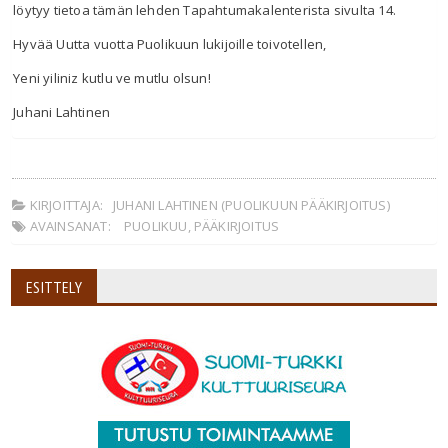
löytyy tietoa tämän lehden Tapahtumakalenterista sivulta 14.
Hyvää Uutta vuotta Puolikuun lukijoille toivotellen,
Yeni yiliniz kutlu ve mutlu olsun!
Juhani Lahtinen
KIRJOITTAJA:
JUHANI LAHTINEN (PUOLIKUUN PÄÄKIRJOITUS)
AVAINSANAT:
PUOLIKUU
,
PÄÄKIRJOITUS
ESITTELY