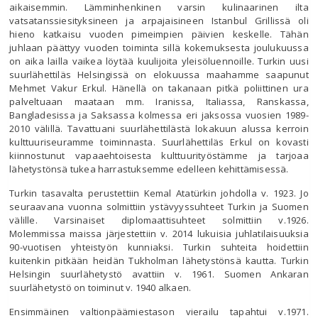
aikaisemmin. Lämminhenkinen varsin kulinaarinen ilta
vatsatanssiesityksineen ja arpajaisineen Istanbul Grillissä oli
hieno katkaisu vuoden pimeimpien päivien keskelle. Tähän
juhlaan päättyy vuoden toiminta sillä kokemuksesta joulukuussa
on aika lailla vaikea löytää kuulijoita yleisöluennoille. Turkin uusi
suurlähettiläs Helsingissä on elokuussa maahamme saapunut
Mehmet Vakur Erkul. Hänellä on takanaan pitkä poliittinen ura
palveltuaan maataan mm. Iranissa, Italiassa, Ranskassa,
Bangladesissa ja Saksassa kolmessa eri jaksossa vuosien 1989-
2010 välillä. Tavattuani suurlähettilästä lokakuun alussa kerroin
kulttuuriseuramme toiminnasta. Suurlähettiläs Erkul on kovasti
kiinnostunut vapaaehtoisesta kulttuurityöstämme ja tarjoaa
lähetystönsä tukea harrastuksemme edelleen kehittämisessä.
Turkin tasavalta perustettiin Kemal Atatürkin johdolla v. 1923. Jo
seuraavana vuonna solmittiin ystävyyssuhteet Turkin ja Suomen
välille. Varsinaiset diplomaattisuhteet solmittiin v.1926.
Molemmissa maissa järjestettiin v. 2014 lukuisia juhlatilaisuuksia
90-vuotisen yhteistyön kunniaksi. Turkin suhteita hoidettiin
kuitenkin pitkään heidän Tukholman lähetystönsä kautta. Turkin
Helsingin suurlähetystö avattiin v. 1961. Suomen Ankaran
suurlähetystö on toiminut v. 1940 alkaen.
Ensimmäinen valtionpäämiestason vierailu tapahtui v.1971.