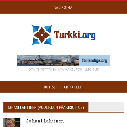
VALIKOIMA
OTA YHTEYTTÄ JA JÄTÄ MAKSUTON ILMOITUS
UUTISET | ARTIKKELIT
JUHANI LAHTINEN (PUOLIKUUN PÄÄKIRJOITUS)
Juhani Lahtinen