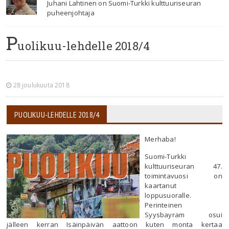
Juhani Lahtinen on Suomi-Turkki kulttuuriseuran
puheenjohtaja
P
uolikuu-lehdelle 2018/4
28 joulukuuta 2018
PUOLIKUU-LEHDELLE 2018/4
Merhaba!
Suomi-Turkki
kulttuuriseuran 47.
toimintavuosi on
kaartanut
loppusuoralle.
Perinteinen
Syysbayram osui
jälleen kerran Isäinpäivän aattoon kuten monta kertaa