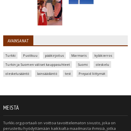
AVAINSANAT
Turkki
Puolikuu
pääkirjoitus
Marmaris
kyläkierros
Turkin ja Suomen väliset kauppasuhteet
Suomi
oleskelu
oleskelusääntö
lainsäädäntö
test
Prepaid liittymät
MEISTÄ
Turkki.org-portaali on voittoa tavoittelematon sivusto, joka on
perustettu hyödyttämään kaikkialta maailmasta ihmisiä, jotka