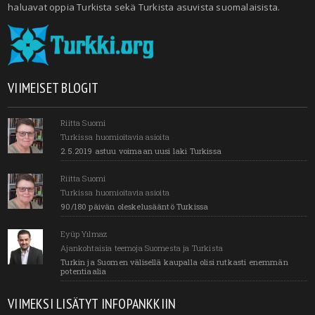
haluavat oppia Turkista sekä Turkista asuvista suomalaisista.
VIIMEISET BLOGIT
Riitta Suomi
Turkissa huomioitavia asioita
2.5.2019 astuu voimaan uusi laki Turkissa
Riitta Suomi
Turkissa huomioitavia asioita
90/180 päivän oleskelusääntö Turkissa
Eyüp Yılmaz
Ajankohtaisia teemoja Suomesta ja Turkista
Turkin ja Suomen välisellä kaupalla olisi rutkasti enemmän
potentiaalia
VIIMEKSI LISÄTYT INFOPANKKIIN