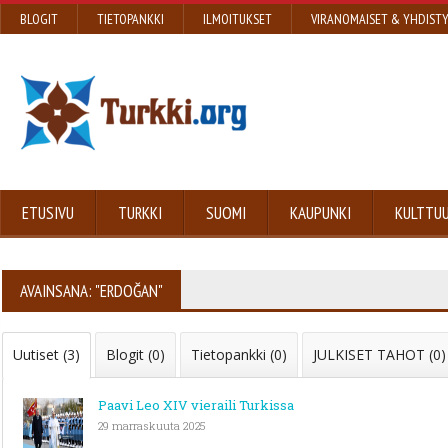
BLOGIT
TIETOPANKKI
ILMOITUKSET
VIRANOMAISET & YHDIST
ETUSIVU
TURKKI
SUOMI
KAUPUNKI
KULTTUU
AVAINSANA: "ERDOĞAN"
Uutiset (3)
Blogit (0)
Tietopankki (0)
JULKISET TAHOT (0)
Paavi Leo XIV vieraili Turkissa
29 marraskuuta 2025