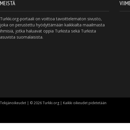
MEISTÄ
VIIM
Turkki.org-portaali on voittoa tavoittelematon sivusto,
joka on perustettu hyödyttämään kaikkialta maailmasta
ihmisiä, jotka haluavat oppia Turkista sekä Turkista
asuvista suomalaisista.
Tekijänoikeudet | © 2026 Turkki.org | Kaikki oikeudet pidetetään