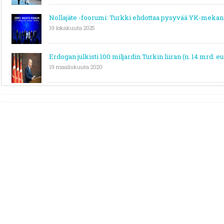
Nollajäte -foorumi: Turkki ehdottaa pysyvää YK-meka
19 lokakuuta 2025
Erdogan julkisti 100 miljardin Turkin liiran (n. 14 mrd. e
19 maaliskuuta 2020