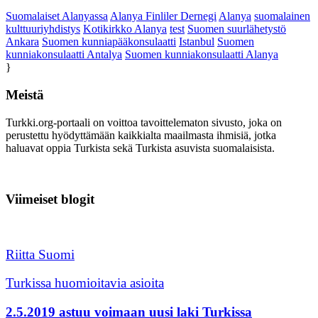
Suomalaiset Alanyassa
Alanya Finliler Dernegi
Alanya
suomalainen
kulttuuriyhdistys
Kotikirkko Alanya
test
Suomen suurlähetystö
Ankara
Suomen kunniapääkonsulaatti
Istanbul
Suomen
kunniakonsulaatti Antalya
Suomen kunniakonsulaatti Alanya
}
Meistä
Turkki.org-portaali on voittoa tavoittelematon sivusto, joka on
perustettu hyödyttämään kaikkialta maailmasta ihmisiä, jotka
haluavat oppia Turkista sekä Turkista asuvista suomalaisista.
Viimeiset blogit
Riitta Suomi
Turkissa huomioitavia asioita
2.5.2019 astuu voimaan uusi laki Turkissa