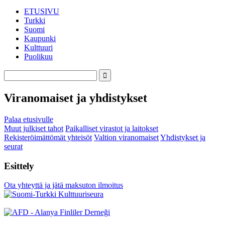
ETUSIVU
Turkki
Suomi
Kaupunki
Kulttuuri
Puolikuu
Viranomaiset ja yhdistykset
Palaa etusivulle
Muut julkiset tahot
Paikalliset virastot ja laitokset
Rekisteröimättömät yhteisöt
Valtion viranomaiset
Yhdistykset ja
seurat
Esittely
Ota yhteyttä ja jätä maksuton ilmoitus