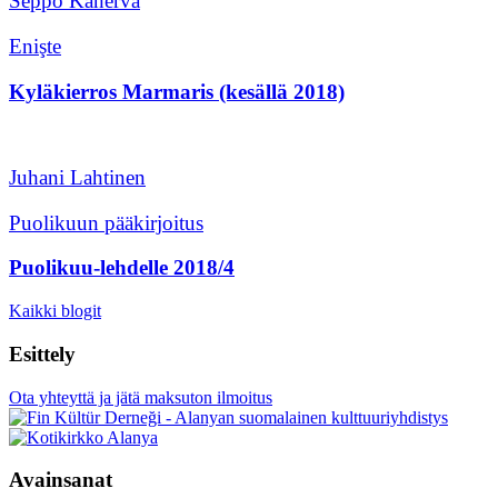
Seppo Kanerva
Enişte
Kyläkierros Marmaris (kesällä 2018)
Juhani Lahtinen
Puolikuun pääkirjoitus
Puolikuu-lehdelle 2018/4
Kaikki blogit
Esittely
Ota yhteyttä ja jätä maksuton ilmoitus
Avainsanat