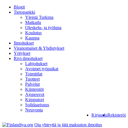
Blogit
Tietopankki
Yleistä Turkista
Matkailu
Oleskelu- ja työlupa
Koulutus
Kauppa
Ilmoitukset
Viranomaiset & Yhdistykset
Yritykset
Rivi-ilmoitukset
Lahjoitukset
Avoimet työpaikat
Toimitilat
Tuotteet
Palvelut
Kiinteistöt
Ajoneuvot
Kirpputori
Solidaarisuus
Neuvonta
Kirjaudu
Rekisteröi
Ota yhteyttä ja jätä maksuton ilmoitus