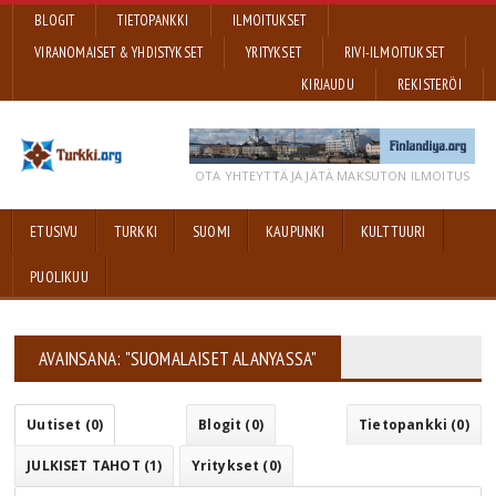
BLOGIT
TIETOPANKKI
ILMOITUKSET
VIRANOMAISET & YHDISTYKSET
YRITYKSET
RIVI-ILMOITUKSET
KIRJAUDU
REKISTERÖI
OTA YHTEYTTÄ JA JÄTÄ MAKSUTON ILMOITUS
ETUSIVU
TURKKI
SUOMI
KAUPUNKI
KULTTUURI
PUOLIKUU
AVAINSANA: "SUOMALAISET ALANYASSA"
Uutiset (0)
Blogit (0)
Tietopankki (0)
JULKISET TAHOT (1)
Yritykset (0)