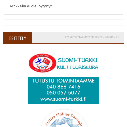
Artikkelia ei ole löytynyt.
ESITTELY
OTA YHTEYTTÄ JA JÄTÄ MAKSUTON ILMOITUS