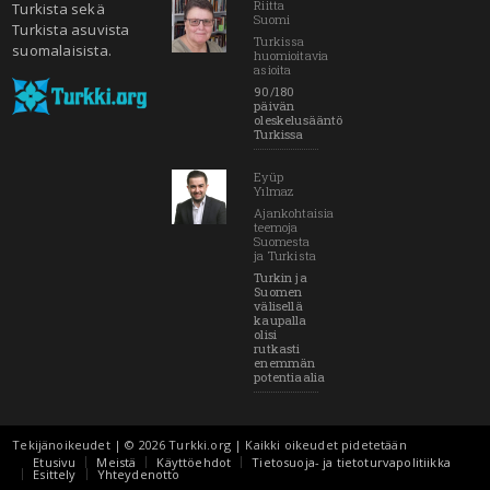
Riitta
Turkista sekä
Suomi
Turkista asuvista
Turkissa
suomalaisista.
huomioitavia
asioita
90/180
päivän
oleskelusääntö
Turkissa
Eyüp
Yılmaz
Ajankohtaisia
teemoja
Suomesta
ja Turkista
Turkin ja
Suomen
välisellä
kaupalla
olisi
rutkasti
enemmän
potentiaalia
Tekijänoikeudet | © 2026 Turkki.org | Kaikki oikeudet pidetetään
Etusivu
Meistä
Käyttöehdot
Tietosuoja- ja tietoturvapolitiikka
Esittely
Yhteydenotto