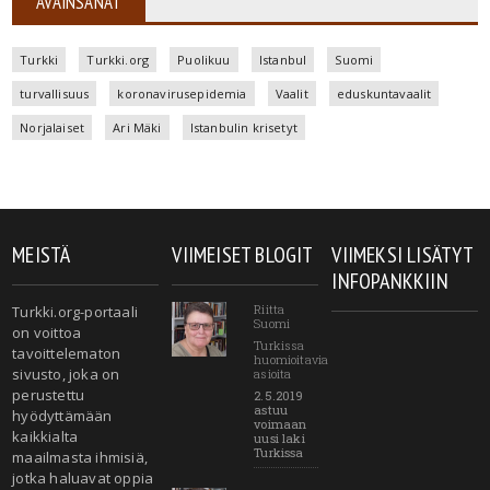
AVAINSANAT
Turkki
Turkki.org
Puolikuu
Istanbul
Suomi
turvallisuus
koronavirusepidemia
Vaalit
eduskuntavaalit
Norjalaiset
Ari Mäki
Istanbulin krisetyt
MEISTÄ
VIIMEISET BLOGIT
VIIMEKSI LISÄTYT
INFOPANKKIIN
Riitta
Turkki.org-portaali
Suomi
on voittoa
Turkissa
tavoittelematon
huomioitavia
sivusto, joka on
asioita
perustettu
2.5.2019
astuu
hyödyttämään
voimaan
kaikkialta
uusi laki
Turkissa
maailmasta ihmisiä,
jotka haluavat oppia