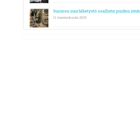
Suomen suurlähetystö osallistui puiden istu
11 marraskuuta 2019