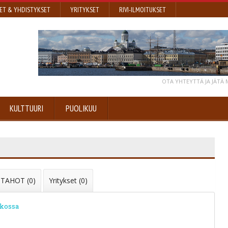
ET & YHDISTYKSET
YRITYKSET
RIVI-ILMOITUKSET
OTA YHTEYTTÄ JA JÄTÄ
KULTTUURI
PUOLIKUU
 TAHOT (0)
Yritykset (0)
ikossa