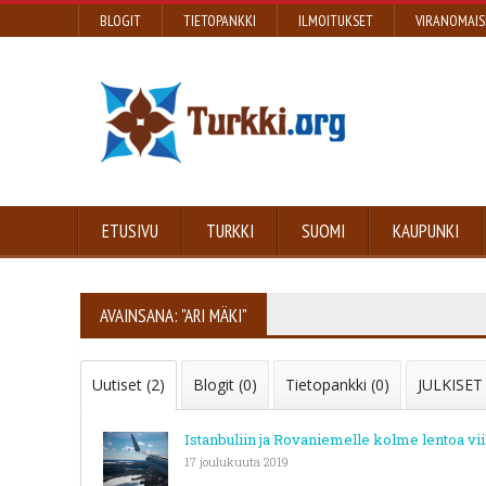
BLOGIT
TIETOPANKKI
ILMOITUKSET
VIRANOMAIS
ETUSIVU
TURKKI
SUOMI
KAUPUNKI
AVAINSANA: "ARI MÄKI"
Uutiset (2)
Blogit (0)
Tietopankki (0)
JULKISET
Istanbuliin ja Rovaniemelle kolme lentoa vi
17 joulukuuta 2019