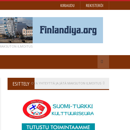
KIRJAUDU
REKISTERÖI
 MAKSUTON ILMOITUS
ESITTELY
OTA YHTEYTTÄ JA JÄTÄ MAKSUTON ILMOITUS