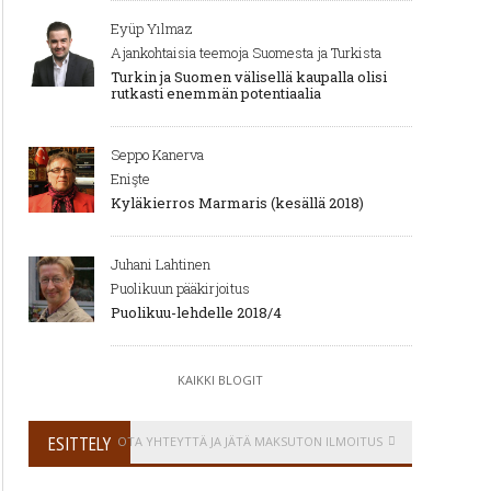
Eyüp Yılmaz
Ajankohtaisia teemoja Suomesta ja Turkista
Turkin ja Suomen välisellä kaupalla olisi
rutkasti enemmän potentiaalia
Seppo Kanerva
Enişte
Kyläkierros Marmaris (kesällä 2018)
Juhani Lahtinen
Puolikuun pääkirjoitus
Puolikuu-lehdelle 2018/4
KAIKKI BLOGIT
ESITTELY
OTA YHTEYTTÄ JA JÄTÄ MAKSUTON ILMOITUS