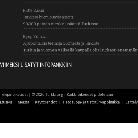
Riitta Suomi
Turkissa huomioitavia asioita
90/180 päivän oleskelusääntö Turkissa
Eyüp Yılmaz
Ajankohtaisia teemoja Suomesta ja Turkista
Turkin ja Suomen välisellä kaupalla olisi rutkasti enemmän 
VIIMEKSI LISÄTYT INFOPANKKIIN
Tekijänoikeudet | © 2026 Turkki.org | Kaikki oikeudet pidetetään
Etusivu
Meistä
Käyttöehdot
Tietosuoja- ja tietoturvapolitiikka
Esittely