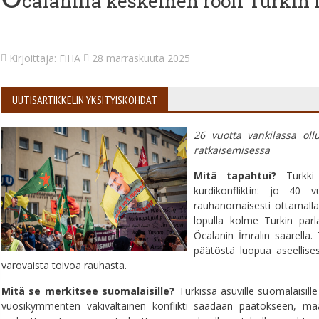
calanilla keskeinen rooli Turkin
Kirjoittaja: FiHA
28 marraskuuta 2025
UUTISARTIKKELIN YKSITYISKOHDAT
26 vuotta vankilassa oll
ratkaisemisessa
Mitä tapahtui?
Turkki 
kurdikonfliktin: jo 40 
rauhanomaisesti ottamalla
lopulla kolme Turkin parl
Öcalanin İmralın saarell
päätöstä luopua aseellise
varovaista toivoa rauhasta.
Mitä se merkitsee suomalaisille?
Turkissa asuville suomalaisill
vuosikymmenten väkivaltainen konflikti saadaan päätökseen, maan 