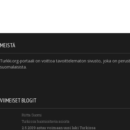
MEISTÄ
Turkki.org-portaali on voittoa tavoittelematon sivusto, joka on perus
suomalaisista.
VIIMEISET BLOGIT
Riitta Suomi
Turkissa huomioitavia asioita
2.5.2019 astuu voimaan uusi laki Turkissa