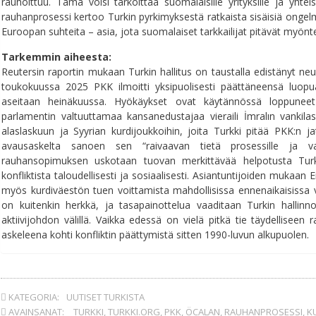
rauhoittuu. Tämä voisi tarkoittaa suomalaisille yrityksille ja yhte
rauhanprosessi kertoo Turkin pyrkimyksestä ratkaista sisäisiä ongel
Euroopan suhteita – asia, jota suomalaiset tarkkailijat pitävät myönt
Tarkemmin aiheesta:
Reutersin raportin mukaan Turkin hallitus on taustalla edistänyt ne
toukokuussa 2025 PKK ilmoitti yksipuolisesti päättäneensä luopua 
aseitaan heinäkuussa. Hyökäykset ovat käytännössä loppunee
parlamentin valtuuttamaa kansanedustajaa vieraili İmralın vankilas
alaslaskuun ja Syyrian kurdijoukkoihin, joita Turkki pitää PKK:n j
avausaskelta sanoen sen “raivaavan tietä prosessille ja vau
rauhansopimuksen uskotaan tuovan merkittävää helpotusta Turkin
konfliktista taloudellisesti ja sosiaalisesti. Asiantuntijoiden mukaan 
myös kurdiväestön tuen voittamista mahdollisissa ennenaikaisissa va
on kuitenkin herkkä, ja tasapainottelua vaaditaan Turkin hallinn
aktiivijohdon välillä. Vaikka edessä on vielä pitkä tie täydellisee
askeleena kohti konfliktin päättymistä sitten 1990-luvun alkupuolen.
KATEGORIA:
UUTISET TURKISTA
AVAINSANAT:
TURKKI
,
TURKKI.ORG
,
PKK
,
ÖCALAN
,
RAUHANPROSESSI
,
K