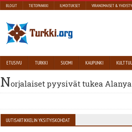
BLOGIT
TIETOPANKKI
ILMOITUKSET
VIRANOMAISET & YHDIST
ETUSIVU
TURKKI
SUOMI
KAUPUNKI
KULTTUU
N
orjalaiset pyysivät tukea Alany
UUTISARTIKKELIN YKSITYISKOHDAT