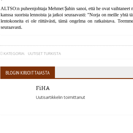
Ş
ALTSO:n puheenjohtaja Mehmet
ahin sanoi, ett
ä
he ovat vaihtaneet 
kanssa suorista lennoista ja jatkoi seuraavasti: ”Norja on meille yhtä
lentokoneita ei ole riittävästi, tämä ongelma on ratkaistava. Teem
seuraavasti.
KATEGORIA:
UUTISET TURKISTA
BLOGIN KIRJOITTAJASTA
FiHA
Uutisartikkelin toimittanut