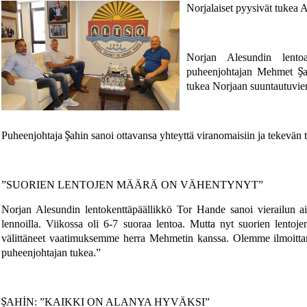
Norjalaiset pyysivät tukea
Norjan Alesundin lent
Ş
puheenjohtajan Mehmet
tukea Norjaan suuntautuvien 
Ş
Puheenjohtaja
ahin sanoi ottavansa yhteytt
ä
viranomaisiin ja tekev
ä
n 
”SUORIEN LENTOJEN MÄÄRÄ ON VÄHENTYNYT”
Norjan Alesundin lentokenttäpäällikkö Tor Hande sanoi vierailun a
lennoilla. Viikossa oli 6-7 suoraa lentoa. Mutta nyt suorien lent
välittäneet vaatimuksemme herra Mehmetin kanssa. Olemme ilmoittan
puheenjohtajan tukea.”
Ş
AH
İ
N:
”
KAIKKI ON ALANYA HYV
Ä
KSI
”