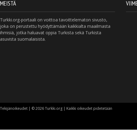
MEISTÄ
VIIM
Turkki.org-portaali on voittoa tavoittelematon sivusto,
joka on perustettu hyödyttämään kaikkialta maailmasta
ihmisiä, jotka haluavat oppia Turkista sekä Turkista
asuvista suomalaisista.
Tekijänoikeudet | © 2026 Turkki.org | Kaikki oikeudet pidetetään