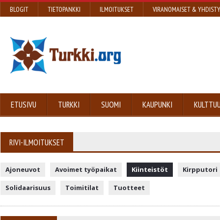
BLOGIT
TIETOPANKKI
ILMOITUKSET
VIRANOMAISET & YHDIST
ETUSIVU
TURKKI
SUOMI
KAUPUNKI
KULTTUU
RIVI-ILMOITUKSET
Ajoneuvot
Avoimet työpaikat
Kiinteistöt
Kirpputori
Solidaarisuus
Toimitilat
Tuotteet